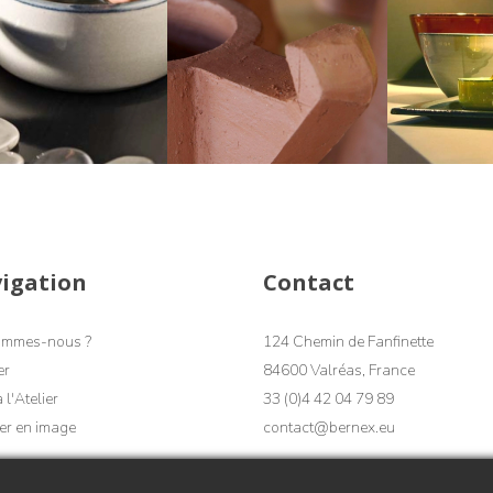
igation
Contact
ommes-nous ?
124 Chemin de Fanfinette
er
84600 Valréas, France
 l'Atelier
33 (0)4 42 04 79 89
ier en image
contact@bernex.eu
Nous contacter