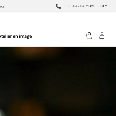
ance
33 (0)4 42 04 79 89
FR
Atelier en image