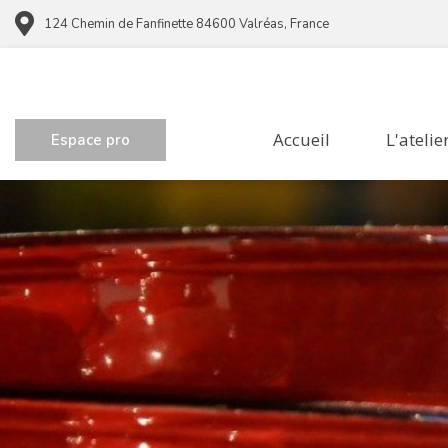
124 Chemin de Fanfinette 84600 Valréas, France
Accueil
L'atelie
Espace pro